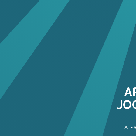
A
JO
A E