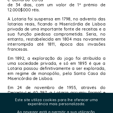
de 34 dias, com um valor de 1º prémio de
12.000$000 réis.
A Lotaria foi suspensa em 1798, no advento das
lotarias reais, ficando a Misericórdia de Lisboa
privada de uma importante fonte de receitas e a
sua função piedosa comprometida. Seria, no
entanto, restabelecida em 1804 mas novamente
interrompida até 1811, época das invasões
francesas.
Em 1892, a exploração do jogo foi atribuída a
uma sociedade privada, e só em 1893 é que a
Lotaria passou definitivamente a ser explorada,
em regime de monopólio, pela Santa Casa da
Misericórdia de Lisboa.
Em 24 de novembro de 1955, através do
Decreto-Lei 40 397, a Lotaria assumiu formal e
plenamente o nome de Lotaria Nacional,
Este site utiliza cookies para lhe oferecer uma
designação que mantém até hoje e que engloba
experiência mais personalizada.
a Lotaria Clássica e Popular.
Ao navegar está a permitir a sua utilização.